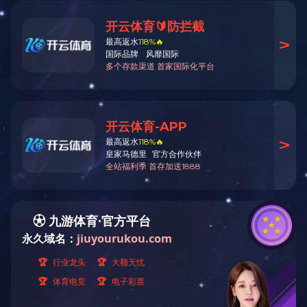
买球官网(中国)官方网站
|
8xbet网页版
|
od官网登录_OD(中国)官
方
|