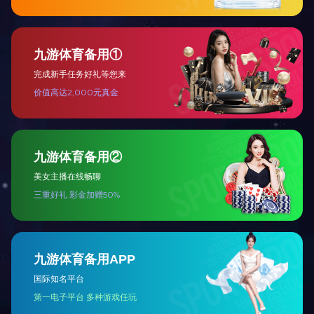
更新时间：23/04/18 
相关产品
四川垫片
热门地区产品
广东视镜
，
安徽视