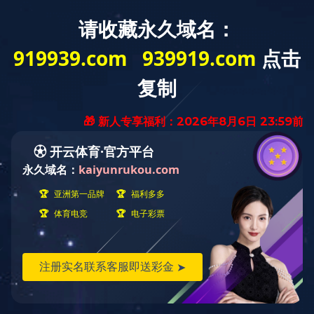
:(
无法加载模块:GQauzSt
错误位置
FILE: /usr/home/wh-
aqcwltbhijyn9677wn6/htdocs/ThinkPHP/Common/functions.p
LINE: 112
3.1.3
ThinkPHP
{ Fast & Simple OOP PHP Framework
} -- [ WE CAN DO IT JUST THINK ]
开云app网站
|
九游j9官网入口(中国)官方网站
|
KY在线官网
|
开
云网页版
|
9U在线
|
9U.COM九游体育(中国大陆)科技公司
|
线上