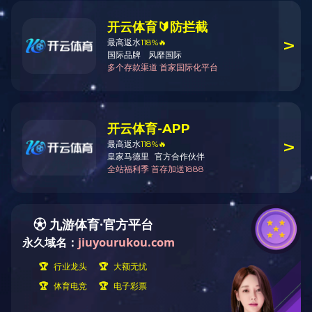
买球官网(中国)官方网站
|
8xbet网页版
|
od官网登录_OD(中国)官
方
|