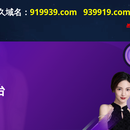
首页
多宝（中国）
产品展示
新闻中心
联系我们
资质荣誉