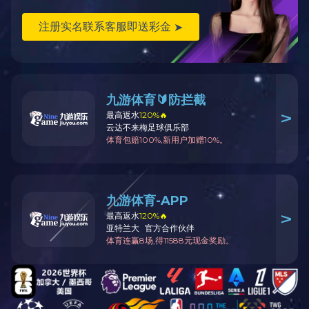
广东多宝官方网页版产品（四通）
广东换热器
广东多宝官方网页版法兰
产品详情
广东多宝官方网页版管道
n通为管件、管道连
广东多宝官方网页版
异径n通广泛应用
修。