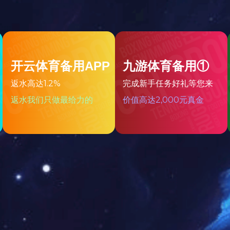
详情
件、管道连接件，用在主管道要分支管处。等径n通和异径n通都是n
广泛应用于石油化工、石油天然气、液化气、化肥、电厂、核电、造