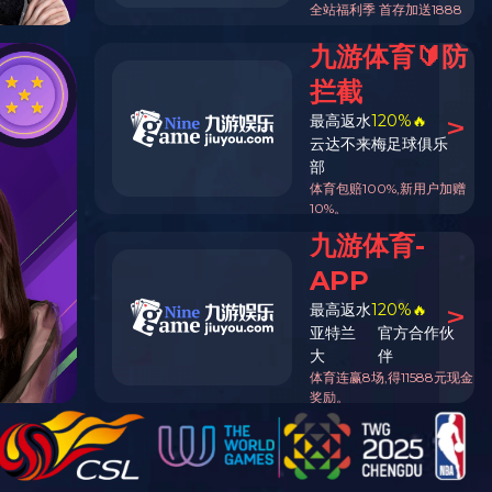
产品（四通）