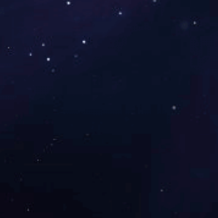
更新时间：2
相关产
浙江
热门地
广东异径
广西异径