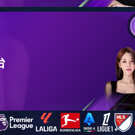
产品（四通）
异径四通
产品分类:
多宝官方网页版
生产厂家:
多宝官方网页版
价格:
来电咨询
添加时间:
23/04/18
点击次数：
）
二 维 码: