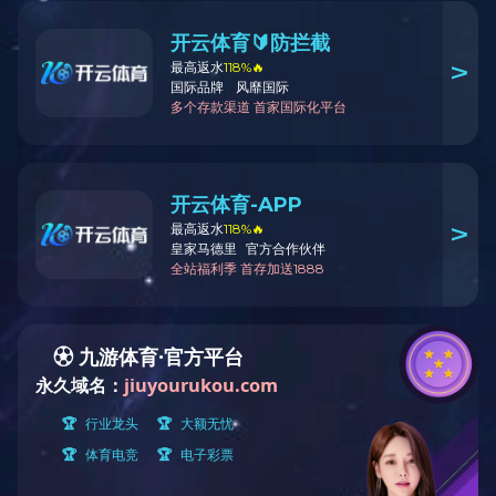
当前位置 :
主页
>>
山东产品展示
>>
山东多宝官方网页版产品（弯头
山东90°
山东多宝官方网页版产品（直管）
山东多宝官方网页版产品（弯头）
山东多宝官方网页版产品（三通）
山东多宝官方网页版产品（大小头）
山东多宝官方网页版产品（视镜、垫片、盲板）
山东多宝官方网页版产品（夹套管）