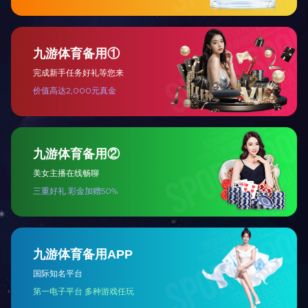
tags:山东90°弯
更新时间：23/02/25 
相关产品
山东U型弯头
热门地区产品
广东90°弯头
，
安徽
头
，
福建90°弯头