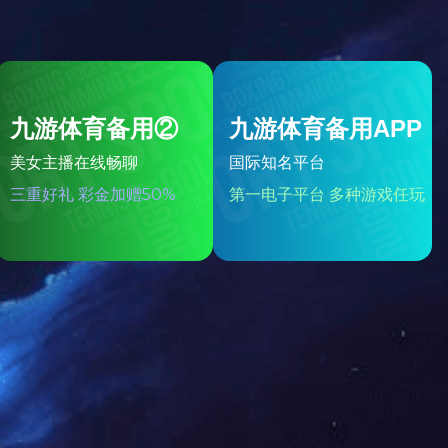
手机浏览
更方便
00mm，1500mm，2000mm。也可以按照客户需要