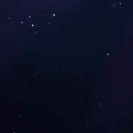
tags
更新时间：2
相关产
该分类暂
热门地
广东直管
联系我们