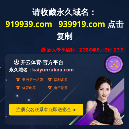
:(
无法加载模块:GQauzSt
错误位置
FILE: /usr/home/wh-
aqcwltbhijyn9677wn6/htdocs/ThinkPHP/Common/functions.p
LINE: 112
3.1.3
ThinkPHP
{ Fast & Simple OOP PHP Framework
} -- [ WE CAN DO IT JUST THINK ]
开云app网站
|
九游j9官网入口(中国)官方网站
|
KY在线官网
|
开
云网页版
|
9U在线
|
9U.COM九游体育(中国大陆)科技公司
|
线上